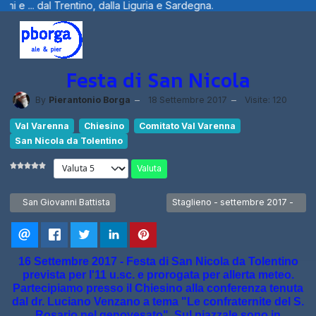
.. dal Trentino, dalla Liguria e Sardegna.
Festa di San Nicola
By
Pierantonio Borga
18 Settembre 2017
Visite: 120
Val Varenna
Chiesino
Comitato Val Varenna
San Nicola da Tolentino
Valuta
Articolo precedente: San Giovanni Battista
Articolo successivo: Staglieno - 
San Giovanni Battista
Staglieno - settembre 2017 -
16 Settembre 2017 - Festa di San Nicola da Tolentino
prevista per l'11 u.sc. e prorogata per allerta meteo.
Partecipiamo presso il Chiesino alla conferenza tenuta
dal dr. Luciano Venzano a tema "Le confraternite del S.
Rosario nel genovesato". Sul piazzale sono in