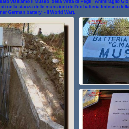
ato visitiamo il Museo della Vetta di Pegli "Ammiraglio Gio
osti nella stanza delle munizioni dell'ex batteria tedesca d
mer German battery - II World War).