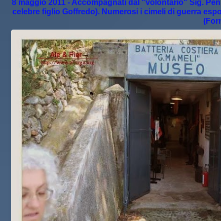
8 maggio 2011 - Accompagnati dal "volontario" Sig. Pens
celebre figlio Goffredo). Numerosi i cimeli di guerra esp
(For