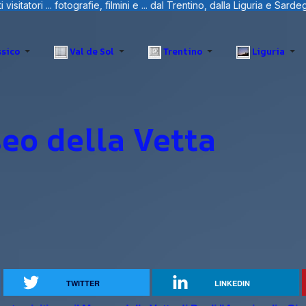
tino, dalla Liguria e Sardegna.
sico
Val de Sol
Trentino
Liguria
eo della Vetta
TWITTER
LINKEDIN