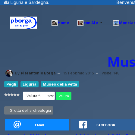
Benvenuti visitatori ... fotografie, filmini e ... dal Tren
Home
con Ale
Monclas
Mus
By
Pierantonio Borga
15 Febbraio 2015
Visite: 148
Pegli
Liguria
Museo della vetta
Valuta
Articolo precedente: Grotta dell'archeologia
Grotta dell'archeologia
EMAIL
FACEBOOK