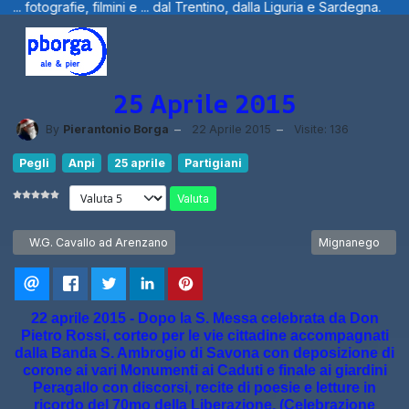
l Trentino, dalla Liguria e Sardegna.
Benv
25 Aprile 2015
By
Pierantonio Borga
22 Aprile 2015
Visite: 136
Pegli
Anpi
25 aprile
Partigiani
Valuta
Articolo precedente: W.G. Cavallo ad Arenzano
Articolo succes
W.G. Cavallo ad Arenzano
Mignanego
22 aprile 2015 - Dopo la S. Messa celebrata da Don
Pietro Rossi, corteo per le vie cittadine accompagnati
dalla Banda S. Ambrogio di Savona con deposizione di
corone ai vari Monumenti ai Caduti e finale ai giardini
Peragallo con discorsi, recite di poesie e letture in
ricordo del 70mo della Liberazione. (Celebrazione