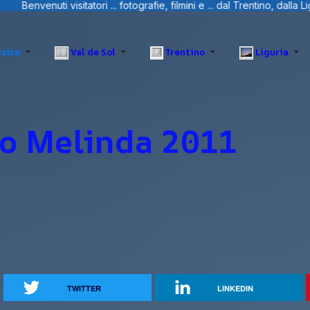
rafie, filmini e ... dal Trentino, dalla Liguria e Sardegna.
sico
Val de Sol
Trentino
Liguria
eo Melinda 2011
TWITTER
LINKEDIN