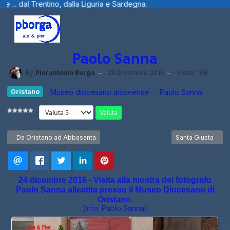
 dalla Liguria e Sardegna.
Benvenuti visi
Paolo Sanna
By
Pierantonio Borga
26 Dicembre 2016
Visite: 168
Oristano
Museo diocesano arborense
Paolo Sanna
Valuta
Articolo precedente: Da Oristano ad Abbasanta
Articolo successi
Da Oristano ad Abbasanta
Santa Giusta
24 dicembre 2016 - Visita alla mostra del fotografo
Paolo Sanna allestita presso il Museo Diocesano di
Oristano.
(Info:
Paolo Sanna
)