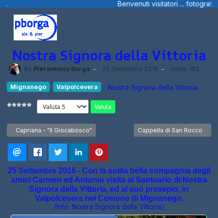
Benvenuti visitatori ... fotografie, filmini e ... dal Trentino, da
Nostra Signora della Vittoria
By
Pierantonio Borga
25 Settembre 2016
Visite: 162
Mignanego
Valpolcevera
Nostra Signora della Vittoria
Valuta
Articolo precedente: Capriana - "Il Giocabosco"
Articolo successivo: Cappel
Capriana - "Il Giocabosco"
Cappella di San Rocco
25 Settembre 2016 - Con la solita bella compagnia degli
amici Carmen ed Antonio visita al Santuario di Nostra
Signora della Vittoria, ed al suo presepio, in
Valpolcevera nel Comune di Mignanego.
(Info:
Nostra Signora della Vittoria
)