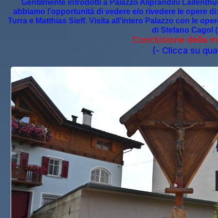
Gentilmente introdotti a Palazzo Aliprandini Laifenthu
abbiamo l'opportunità di vedere e/o rivedere le opere di:
Turra e Matthias Sieff. Visita all'intero Palazzo con le op
di Stefano Cagol (
Conclusione della m
(- Clicca su qua