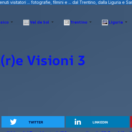
l Trentino, dalla Liguria e Sardegna.
sico
Val de Sol
Trentino
Liguria
(r)e Visioni 3
TWITTER
LINKEDIN