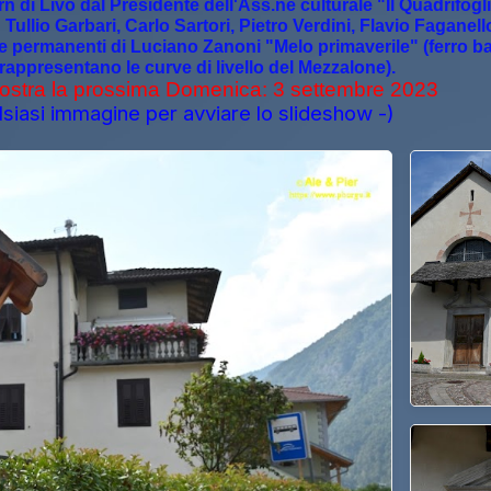
rn di Livo dal Presidente dell'Ass.ne culturale "Il Quadrifog
 Tullio Garbari, Carlo Sartori, Pietro Verdini, Flavio Fagane
ere permanenti di Luciano Zanoni "Melo primaverile" (ferro bat
rappresentano le curve di livello del Mezzalone).
ostra la prossima Domenica: 3 settembre 2023
lsiasi immagine per avviare lo slideshow -)