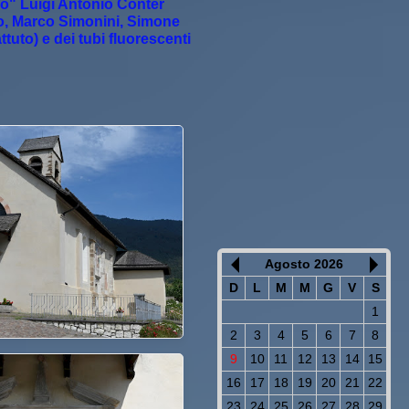
lio" Luigi Antonio Conter
llo, Marco Simonini, Simone
tuto) e dei tubi fluorescenti
Agosto 2026
D
L
M
M
G
V
S
1
2
3
4
5
6
7
8
9
10
11
12
13
14
15
16
17
18
19
20
21
22
23
24
25
26
27
28
29