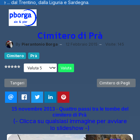
ia e Sardegna.
Benvenuti visitatori ... fo
Cimitero di Prà
By
Pierantonio Borga
12 Febbraio 2015
Visite: 145
Cimitero
Prà
Valuta
Articolo precedente: Tangeri
Articolo successivo: C
Tangeri
Cimitero di Pegli
15 novembre 2013 - Quattro passi tra le tombe del
cimitero di Prà
(- Clicca su qualsiasi immagine per avviare
lo slideshow -)