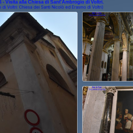
- Visita alla Chiesa di Sant'Ambrogio di Voltri.
 di Voltri:
Chiesa dei Santi Nicolò ed Erasmo di Voltri
)