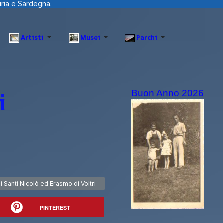
Artisti
Musei
Parchi
i
Buon Anno 2026
uccessivo: Chiesa dei Santi Nicolò ed Erasmo di Voltri
i Santi Nicolò ed Erasmo di Voltri
PINTEREST