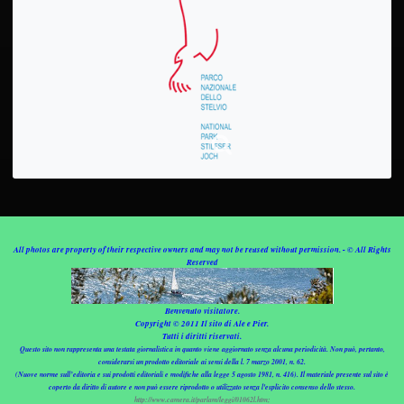
All photos are property of their respective owners and may not be reused without permission. - © All Rights
Reserved
Benvenuto visitatore.
Copyright © 2011 Il sito di Ale e Pier.
Tutti i diritti riservati.
Questo sito non rappresenta una testata giornalistica in quanto viene aggiornato senza alcuna periodicità. Non può, pertanto,
considerarsi un prodotto editoriale ai sensi della l. 7 marzo 2001, n. 62.
(Nuove norme sull’editoria e sui prodotti editoriali e modifiche alla legge 5 agosto 1981, n. 416). Il materiale presente sul sito è
coperto da diritto di autore e non può essere riprodotto o utilizzato senza l'esplicito consenso dello stesso.
http://www.camera.it/parlam/leggi/01062l.htm;