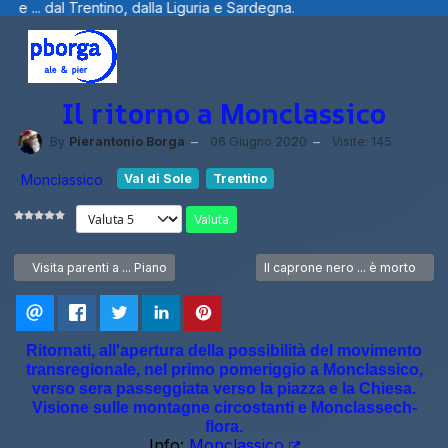
entino, dalla Liguria e Sardegna.
Benvenu
Il ritorno a Monclassico
By
Pierantonio Borga
06 Giugno 2020
Visite: 145
Monclassico
Val di Sole
Trentino
Valuta
Articolo precedente: Visita parenti a ... Piano
Articolo successivo: Il caprone 
Visita parenti a ... Piano
Il caprone nero ... è morto
Ritornati, all'apertura della possibilità del movimento
transregionale, nel primo pomeriggio a Monclassico,
verso sera passeggiata verso la piazza e la Chiesa.
Visione sulle montagne circostanti e Monclassech-
flora.
Info:
Monclassico