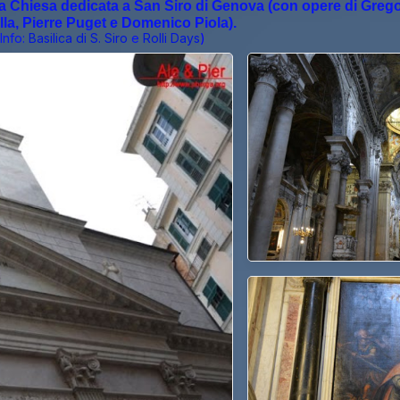
o la Chiesa dedicata a San Siro di Genova (con opere di Greg
lla, Pierre Puget e Domenico Piola).
(Info:
Basilica di S. Siro
e
Rolli Days
)