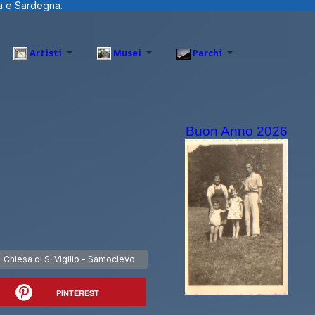
Artisti
Musei
Parchi
Buon Anno 2026
Articolo successivo: Chiesa di S. Vigilio - Samoclevo
Chiesa di S. Vigilio - Samoclevo
PINTEREST