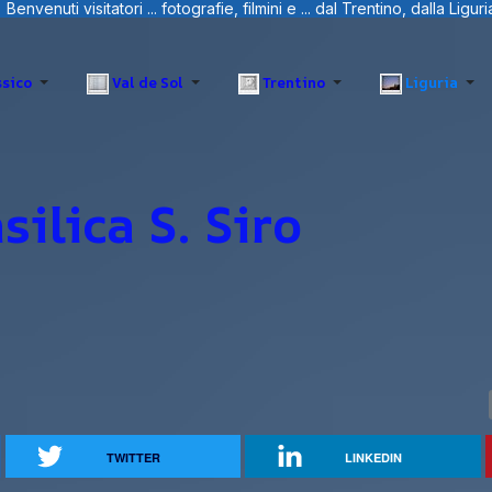
i e ... dal Trentino, dalla Liguria e Sardegna.
sico
Val de Sol
Trentino
Liguria
silica S. Siro
TWITTER
LINKEDIN