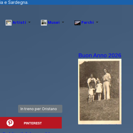
Artisti
Musei
Parchi
Buon Anno 2026
Articolo successivo: In treno per Oristano
In treno per Oristano
PINTEREST