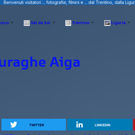
tografie, filmini e ... dal Trentino, dalla Liguria e Sardegna.
sico
Val de Sol
Trentino
Liguria
uraghe Aiga
TWITTER
LINKEDIN