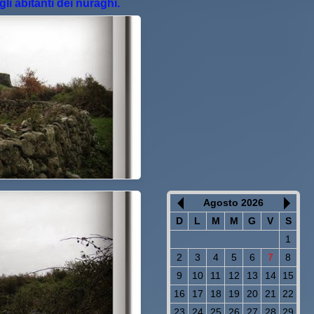
li abitanti dei nuraghi.
Agosto 2026
D
L
M
M
G
V
S
1
2
3
4
5
6
7
8
9
10
11
12
13
14
15
16
17
18
19
20
21
22
23
24
25
26
27
28
29