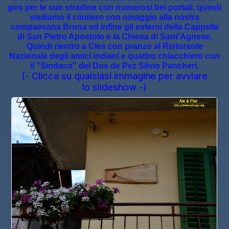
giro per le sue stradine con numerosi bei portali, quindi
visitiamo il cimitero con omaggio alla nostra
compaesana Bruna ed infine gli esterni della Cappella
di San Pietro Apostolo e la Chiesa di Sant'Agnese.
Quindi rientro a Cles con pranzo al Ristorante
Nazionale degli amici indiani e quattro chiacchiere con
il "Sindaco" del Dos de Pez Silvio Pancheri.
(- Clicca su qualsiasi immagine per avviare
lo slideshow -)