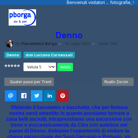
nvenuti visitatori ... fotografie, filmini e ... dal Trentino, dalla Ligu
Denno
By
Pierantonio Borga
19 Luglio 2021
Visite: 144
Denno
don Luciano Carnessali
Valuta
Articolo precedente: Quater passi per Trent
Articolo successiv
Quater passi per Trent
Ruatti-Zorzin
Sfidando il barometro a bacchetta, che per fortuna
nostra verrà smentito in quanto possiamo tornare a
casa belli asciutti, intraprendiamo una escursione con
treno e successivamente da Cles con autobus nel
paese di Denno. Abbiamo l'opportunità di visitare la
chiesa parrocchiale dei Santi Gervasio e Protasio, un