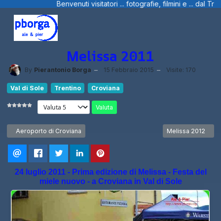
ri ... fotografie, filmini e ... dal Trentino, dalla Liguria e Sardegna.
Melissa 2011
By
Pierantonio Borga
15 Febbraio 2015
Visite: 170
Val di Sole
Trentino
Croviana
Valuta
Articolo precedente: Aeroporto di Croviana
Articolo successiv
Aeroporto di Croviana
Melissa 2012
24 luglio 2011 - Prima edizione di Melissa - Festa del
miele nuovo - a Croviana in Val di Sole