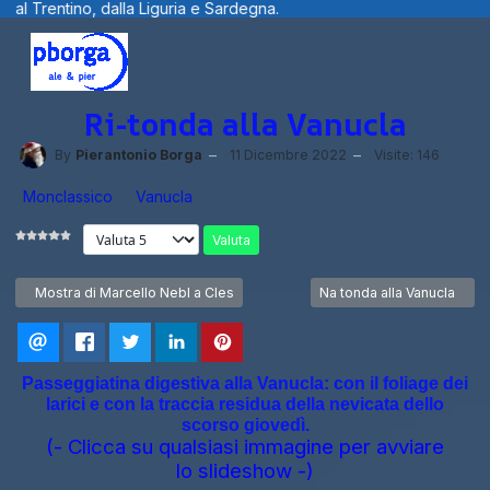
 e Sardegna.
Benvenuti visitatori ... fot
Ri-tonda alla Vanucla
By
Pierantonio Borga
11 Dicembre 2022
Visite: 146
Monclassico
Vanucla
Valuta
Articolo precedente: Mostra di Marcello Nebl a Cles
Articolo successivo: Na to
Mostra di Marcello Nebl a Cles
Na tonda alla Vanucla
Passeggiatina digestiva alla Vanucla: con il foliage dei
larici e con la traccia residua della nevicata dello
scorso giovedì.
(- Clicca su qualsiasi immagine per avviare
lo slideshow -)