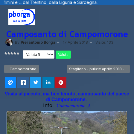
. dal Trentino, dalla Liguria e Sardegna.
Camposanto di Campomorone
By
Pierantonio Borga
17 Aprile 2018
Visite: 133
Valuta
Articolo precedente: Campomorone
Articolo successivo: Staglieno - puliz
Campomorone
Staglieno - pulizie aprile 2018 -
Visita al piccolo, ma ben tenuto, camposanto del paese
di Campomorone.
Campomorone
Info: