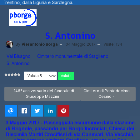
Sardegna.
Benvenuti visitatori ... fotogr
S. Antonino
By
Pierantonio Borga
04 Maggio 2017
Visite: 134
Val Bisagno
Cimitero monumentale di Staglieno
S. Antonino
Valuta
Articolo precedente: 146° anniversario del funerale di Giuseppe Mazz
Articolo successivo: Cimitero
146° anniversario del funerale di
Cimitero di Pontedecimo -
Giuseppe Mazzini
Cesino -
3 Maggio 2017 - Passeggiata escursione dalla stazione
di Brignole, passando per Borgo Incrociati, Chiesa dei
Diecimila Martiri Crocifissi di via Canevari, Via Vecchia,