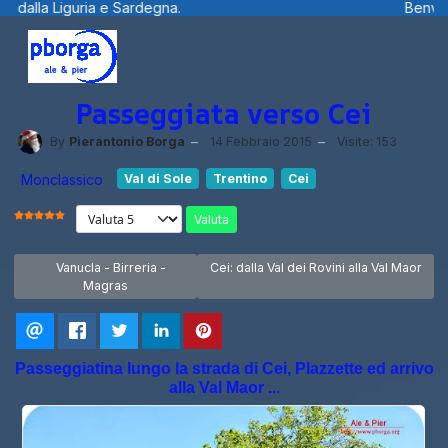
a.
Benvenuti visitatori ... fotografie, f
Passeggiata verso Cei
By
Pierantonio Borga
14 Febbraio 2015
Visite: 153
Monclassico
Val di Sole
Trentino
Cei
Valuta
VALUTAZIONE ATTUALE:
5
/
5
Articolo precedente: Vanucla - Birreria - Magras
Articolo successivo: Cei: dalla Val dei Ro
Vanucla - Birreria -
Cei: dalla Val dei Rovini alla Val Maor
Magras
Passeggiatina lungo la strada di Cei, Plazzette ed arrivo
alla Val Maor ...