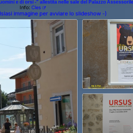
omini e di orsi -" allestita nelle sale del Palazzo Assessorile
Info:
Cles
lsiasi immagine per avviare lo slideshow -)