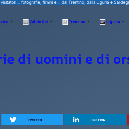
entino, dalla Liguria e Sardegna.
sico
Val de Sol
Trentino
Liguria
rie di uomini e di or
TWITTER
LINKEDIN