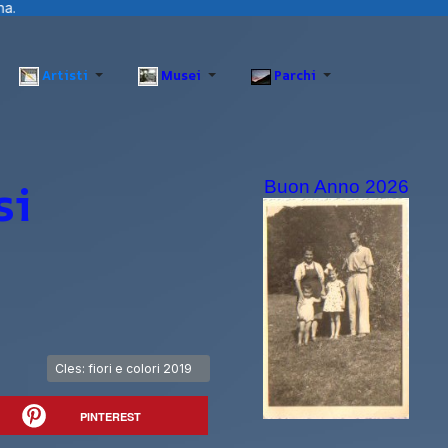
Artisti
Musei
Parchi
si
Buon Anno 2026
Articolo successivo: Cles: fiori e colori 2019
Cles: fiori e colori 2019
PINTEREST