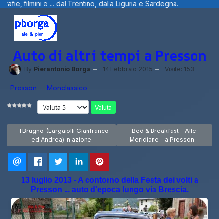
e ... dal Trentino, dalla Liguria e Sardegna.
Auto di altri tempi a Presson
By
Pierantonio Borga
14 Febbraio 2015
Visite: 153
Presson
Monclassico
Valuta
Articolo precedente: I Brugnoi (Largaiolli Gianfranco ed Andrea) in azi
Articolo successivo: Bed & Br
I Brugnoi (Largaiolli Gianfranco
Bed & Breakfast - Alle
ed Andrea) in azione
Meridiane - a Presson
13 luglio 2013 - A contorno della Festa dei volti a
Presson ... auto d'epoca lungo via Brescia.