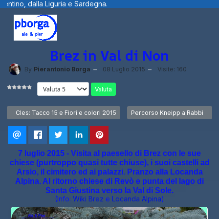
egna.
Benvenuti visitatori ... fotografie,
Brez in Val di Non
By
Pierantonio Borga
08 Luglio 2015
Visite: 160
Valuta
Articolo precedente: Cles: Tacco 15 e Fiori e colori 2015
Articolo successivo: Percorso
Cles: Tacco 15 e Fiori e colori 2015
Percorso Kneipp a Rabbi
7 luglio 2015 - Visita al paesello di Brez con le sue
chiese (purtroppo quasi tutte chiuse), i suoi castelli ad
Arsio, il cimitero ed ai palazzi. Pranzo alla Locanda
Alpina. Al ritorno chiese di Revò e punta del lago di
Santa Giustina verso la Val di Sole.
(Info:
Wiki Brez
e
Locanda Alpina
)