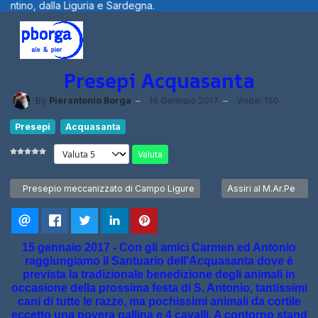
egna.
Benvenuti visitatori ... fotografie
Presepi Acquasanta
By
Pierantonio Borga
16 Gennaio 2017
Visite: 150
Presepi
Acquasanta
Valuta
Articolo precedente: Presepio meccanizzato di Campo Ligure
Articolo successivo: A
Presepio meccanizzato di Campo Ligure
Assiri al M.Ar.Pe
15 gennaio 2017 - Con gli amici Carmen ed Antonio
raggiungiamo il Santuario dell'Acquasanta dove è
prevista la tradizionale benedizione degli animali in
occasione della prossima festa di S. Antonio, tantissimi
cani di tutte le razze, ma pochissimi animali da cortile
eccetto una povera gallina e 4 cavalli. A contorno stand