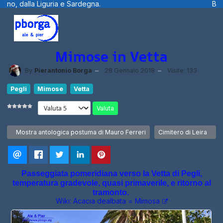
ardegna.
Benvenuti visitatori ... fotogra
Mimose in Vetta
By
Pierantonio Borga
28 Gennaio 2018
Visite: 133
Pegli
Mimose
Vetta
Valuta
Articolo precedente: Mostra antologica postuma di Mauro Ferreri
Articolo successivo: C
Mostra antologica postuma di Mauro Ferreri
Cimitero di Leira
Passeggiata pomeridiana verso la Vetta di Pegli,
temperatura gradevole, quasi primaverile, e ritorno al
tramonto.
Wiki: Acacia dealbata = Mimosa