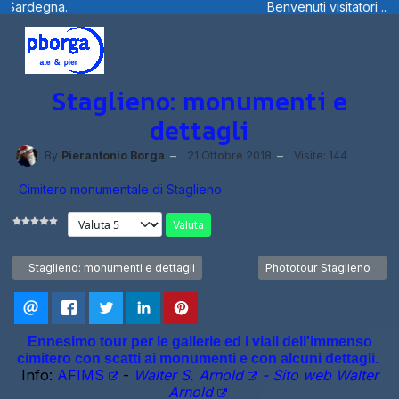
Benvenuti visitatori ... fotografie, filmini e ... dal Trenti
Staglieno: monumenti e
dettagli
By
Pierantonio Borga
21 Ottobre 2018
Visite: 144
Cimitero monumentale di Staglieno
Valuta
Articolo precedente: Staglieno: monumenti e dettagli
Articolo successivo: Pho
Staglieno: monumenti e dettagli
Phototour Staglieno
Ennesimo tour per le gallerie ed i viali dell'immenso
cimitero con scatti ai monumenti e con alcuni dettagli.
Info:
AFIMS
-
Walter S. Arnold
-
Sito web Walter
Arnold