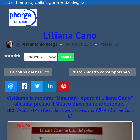
la Liguria e Sardegna.
Benvenuti visitato
Liliana Cano
By
Pierantonio Borga
04 Aprile 2018
Visite: 157
Valuta
Articolo precedente: La collina del basilico
Articolo successivo: Cristo - Nostr
La collina del basilico
Cristo - Nostro contemporaneo
Visitiamo la mostra: "Umanità - opere di Liliana Cano"
allestita presso il Museo diocesano arborense.
Oristano
-
Museo diocesano arborense in FB
-
Liliana Cano
Info: