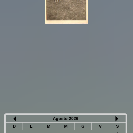
Agosto 2026
D
L
M
M
G
V
S