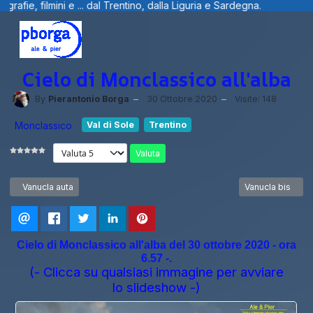
filmini e ... dal Trentino, dalla Liguria e Sardegna.
Cielo di Monclassico all'alba
By
Pierantonio Borga
30 Ottobre 2020
Visite: 148
Monclassico
Val di Sole
Trentino
Valuta
Articolo precedente: Vanucla auta
Articolo success
Vanucla auta
Vanucla bis
Cielo di Monclassico all'alba del 30 ottobre 2020 - ora
6.57 -.
(- Clicca su qualsiasi immagine per avviare
lo slideshow -)