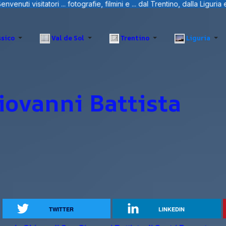
, filmini e ... dal Trentino, dalla Liguria e Sardegna.
sico
Val de Sol
Trentino
Liguria
iovanni Battista
TWITTER
LINKEDIN