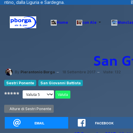
egna.
Benvenuti visitatori ... fotografie
Home
con Ale
Monclas
San G
By
Pierantonio Borga
18 Settembre 2017
Visite: 132
Sestri Ponente
San Giovanni Battista
Valuta
Articolo precedente: Alture di Sestri Ponente
Alture di Sestri Ponente
EMAIL
FACEBOOK