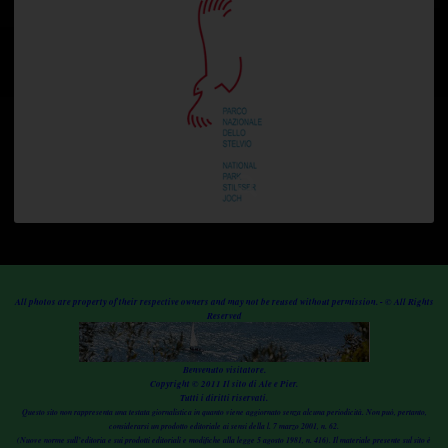
All photos are property of their respective owners and may not be reused without permission. - © All Rights
Reserved
Benvenuto visitatore.
Copyright © 2011 Il sito di Ale e Pier.
Tutti i diritti riservati.
Questo sito non rappresenta una testata giornalistica in quanto viene aggiornato senza alcuna periodicità. Non può, pertanto,
considerarsi un prodotto editoriale ai sensi della l. 7 marzo 2001, n. 62.
(Nuove norme sull’editoria e sui prodotti editoriali e modifiche alla legge 5 agosto 1981, n. 416). Il materiale presente sul sito è