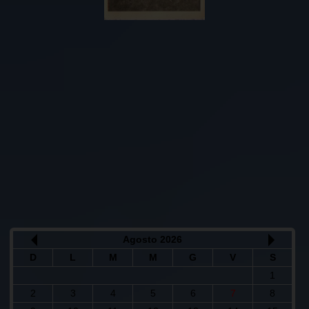
Agosto 2026
D
L
M
M
G
V
S
1
2
3
4
5
6
7
8