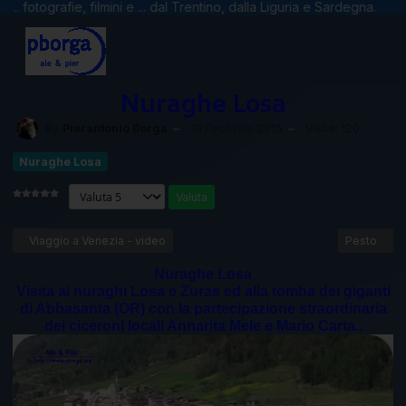
otografie, filmini e ... dal Trentino, dalla Liguria e Sardegna.
Nuraghe Losa
By
Pierantonio Borga
19 Febbraio 2015
Visite: 120
Nuraghe Losa
Valuta
Articolo precedente: Viaggio a Venezia - video
Articolo su
Viaggio a Venezia - video
Pesto
Nuraghe Losa
Visita ai nuraghi Losa e Zuras ed alla tomba dei giganti
di Abbasanta (OR) con la partecipazione straordinaria
dei ciceroni locali Annarita Mele e Mario Carta..