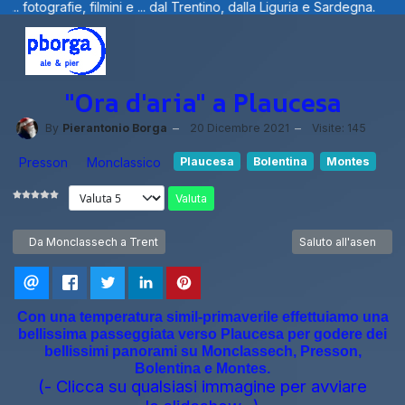
fotografie, filmini e ... dal Trentino, dalla Liguria e Sardegna.
"Ora d'aria" a Plaucesa
By
Pierantonio Borga
20 Dicembre 2021
Visite: 145
Presson
Monclassico
Plaucesa
Bolentina
Montes
Valuta
Articolo precedente: Da Monclassech a Trent
Articolo successivo:
Da Monclassech a Trent
Saluto all'asen
Con una temperatura simil-primaverile effettuiamo una
bellissima passeggiata verso Plaucesa per godere dei
bellissimi panorami su Monclassech, Presson,
Bolentina e Montes.
(- Clicca su qualsiasi immagine per avviare