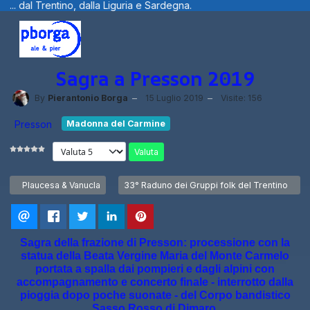
 e Sardegna.
Benvenuti visitatori ... foto
Sagra a Presson 2019
By
Pierantonio Borga
15 Luglio 2019
Visite: 156
Presson
Madonna del Carmine
Valuta
Articolo precedente: Plaucesa & Vanucla
Articolo successivo: 33° Raduno dei Gruppi f
Plaucesa & Vanucla
33° Raduno dei Gruppi folk del Trentino
Sagra della frazione di Presson: processione con la
statua della Beata Vergine Maria del Monte Carmelo
portata a spalla dai pompieri e dagli alpini con
accompagnamento e concerto finale - interrotto dalla
pioggia dopo poche suonate - del Corpo bandistico
Sasso Rosso di Dimaro.